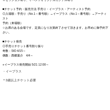
■チケット予約・販売方法 手売り・イープラス・アーティスト予約
◎入場順：手売り（No.1～番号順）→イープラス（No.1～番号順）→アーティ
スト
予約（来場順）
☆お席のある会場です、定員になり次第終了させて頂きます。お早めに御予約下
さい。
■チケット発売
◎手売りチケット番号割り振り
奇数：SIO 4/15～
偶数：西郷葉介 4/4～
※
イープラス発売開始 5/21 12:00～
・
イープラス
＊3歳以上チケット必要