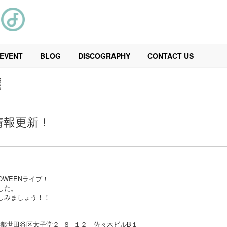
EVENT
BLOG
DISCOGRAPHY
CONTACT US
N
情報更新！
OWEENライブ！
した。
しみましょう！！
 ※東京都世田谷区太子堂２−８−１２ 佐々木ビルB１