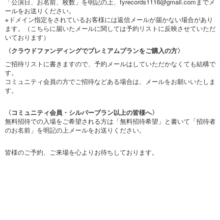
「公演日、お名前、枚数」を明記の上、
tyrecords1116@gmail.com
までメ
ールをお送りください。
※ドメイン指定をされているお客様には返信メールが届かない場合があり
ます。（こちらに届いたメールに関しては予約リストに反映させていただ
いております）
〈クラウドファンディングでプレミアムプランをご購入の方〉
ご招待リストに書きますので、予約メールはしていただかなくても結構で
す。
コミュニティ会員の方でご招待などある場合は、メールをお願いいたしま
す。
〈コミュニティ会員・シルバープラン以上の皆様へ〉
無料招待での入場をご希望される方は「無料招待希望」と書いて「招待者
のお名前」を明記の上メールをお送りください。
皆様のご予約、ご来場を心よりお待ちしております。