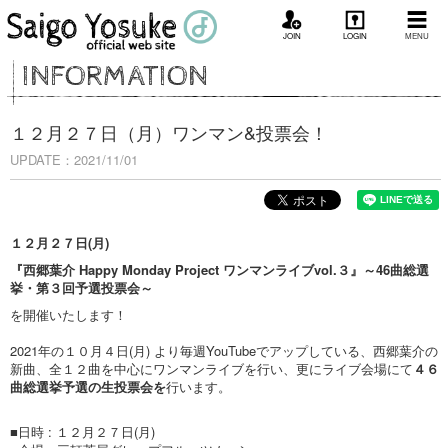
JOIN
LOGIN
MENU
INFORMATION
１２月２７日（月）ワンマン&投票会！
UPDATE：2021/11/01
１２月２７日(月)
『西郷葉介 Happy Monday Project ワンマンライブvol.３』～46曲総選
挙・第３回予選投票会～
を開催いたします！
2021年の１０月４日(月) より毎週YouTubeでアップしている、西郷葉介の
新曲、全１２曲を中心にワンマンライブを行い、更にライブ会場にて
４６
曲総選挙予選の生投票会を
行います。
■日時 : １２月２７日(月)