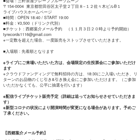
■会場：三軒茶屋グレープフルーツムーン
〒154-0004 東京都世田谷区太子堂２丁目８−１２佐々木ビルB１
ライブハウスホームページ
■時間 : OPEN 18:40 / START 19:00
■料金 : ¥3,500（ドリンク代別）
■チケット : 西郷葉介メール予約 （１１月３日２０時より予約開始）
tyrecords1116@gmail.com
※一定数を超えた場合、一度販売をストップさせていただきます。
■入場順 : 先着順となります
※ライブにご来場いただいた方は、
会場限定
の
生投票会
にご参加いただけ
ます
※クラウドファンディングで無料招待の方は、18:30にご入場いただき、リ
ターンのお品物のくじ引き&引き換え会にご参加いただけます。（ご参加
いただかなくても、公平に抽選を行います）
※配信ライブチケット販売予定（詳細は追ってお知らせさせていただきま
す）
※新型コロナの状況により開演時間が変更になる場合があります。予めご
了承ください。
【西郷葉介メール予約】