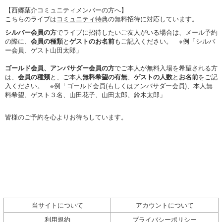
【西郷葉介コミュニティメンバーの方へ】
こちらのライブは
コミュニティ特典
の無料招待に対応しています。
シルバー会員の方
でライブに招待したいご友人がいる場合は、メール予約
の際に、
会員の種類
と
ゲストのお名前
もご記入ください。 ※例「シルバ
ー会員、ゲスト山田太郎」
ゴールド会員、アンバサダー会員の方
でご本人が無料入場を希望される方
は、
会員の種類
と、ご本人
無料希望の有無
、
ゲストの人数
と
お名前
をご記
入ください。 ※例「ゴールド会員(もしくはアンバサダー会員)、本人無
料希望、ゲスト３名、山田花子、山田太郎、鈴木太郎」
皆様のご予約を心よりお待ちしています。
当サイトについて
アカウントについて
利用規約
プライバシーポリシー