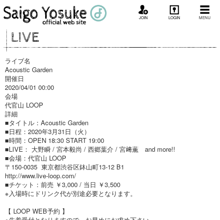
JOIN
LOGIN
MENU
LIVE
ライブ名
Acoustic Garden
開催日
2020/04/01 00:00
会場
代官山 LOOP
詳細
■タイトル：Acoustic Garden
■日程：2020年3月31日（火）
■時間：OPEN 18:30 START 19:00
■LIVE： 大野瞬 / 宮本毅尚 / 西郷葉介 / 宮﨑薫 and more!!
■会場：代官山 LOOP
〒150-0035 東京都渋谷区鉢山町13-12 B1
http://www.live-loop.com/
■チケット：前売 ￥3,000 / 当日 ￥3,500
※入場時にドリンク代が別途必要となります。
【 LOOP WEB予約 】
※先着受付となりますので、お早めにお求め下さい。