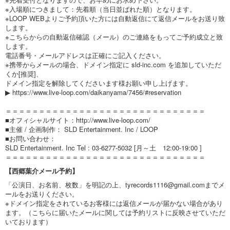
※入場順につきまして：先着順（当日並ばれた順）となります。
※LOOP WEBよりご予約頂いた方には自動返信にて返信メールをお送り致
します。
※こちらからの自動返信確認（メール）のご連絡をもってご予約成立と致
します。
電話番号・メールアドレスは正確にご記入ください。
※携帯からメールの場合、ドメイン指定に
sld-inc.com
を追加していただ
くか[推奨]、
ドメイン指定を解除してくださいます様お願い申し上げます。
▶
https://www.live-loop.com/daikanyama/7456/#reservation
＝＝＝＝＝＝＝＝＝＝＝＝＝＝＝＝＝＝＝＝＝＝＝＝＝＝＝＝＝＝
■オフィシャルサイト：
http://www.live-loop.com/
■主催 / 企画制作： SLD Entertainment. Inc / LOOP
■お問い合わせ：
SLD Entertainment. Inc Tel : 03-6277-5032 [月～土 12:00-19:00 ]
＝＝＝＝＝＝＝＝＝＝＝＝＝＝＝＝＝＝＝＝＝＝＝＝＝＝＝＝＝＝
【西郷葉介メール予約】
「公演日、お名前、枚数」を明記の上、
tyrecords1116@gmail.com
までメ
ールをお送りください。
※ドメイン指定をされているお客様には返信メールが届かない場合があり
ます。（こちらに届いたメールに関しては予約リストに反映させていただ
いております）