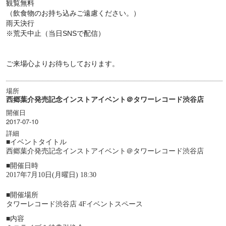
観覧無料
（飲食物のお持ち込みご遠慮ください。）
雨天決行
※荒天中止（当日SNSで配信）
ご来場心よりお待ちしております。
場所
西郷葉介発売記念インストアイベント＠タワーレコード渋谷店
開催日
2017-07-10
詳細
■イベントタイトル
西郷葉介発売記念インストアイベント＠タワーレコード渋谷店
■開催日時
20
17
年7月
10
日(月
曜日
)
18
:
30
■開催場所
タワーレコード渋谷店
4
Fイベントスペース
■内容