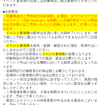
イベント参加券のお渡しは対象商品ご購入枚数分とさせていた
だきます。
■注意事項
・対象商品のご予約は渋谷店店頭、お電話、タワーレコードホ
ームページ（ http://tower.jp/）を利用した店舗予約サービス(商品
のお引き取りはご予約いただいた店舗となります。)で承ってお
ります。
・
イベント参加券
の配布は定員に達し次第終了いたします。終
了後にご予約(ご購入)いただいてもお付けできませんのでご注意
ください。
・
イベント参加券
を紛失・盗難・破損された場合、再発行はい
たしませんのでご注意ください。
・小学生以上のお客様から
イベント参加券
が必要となります。
・対象商品の不良品以外での返品・返金はお断りいたします。
・イベント中はいかなる機材においても録音は禁止となってお
ります。
・会場周辺での徹夜等の行為は固くお断りしております。
・会場内への飲食物の持ち込みは禁止となっております。
・イベント当日は係員の指示に必ず従ってください。係員の指
示に従っていただけない場合、イベントへのご参加をお断りす
ることがございます。
・ご来場者多数の場合、入場を制限させていただくことがござ
います。予めご了承ください。
・都合によりイベントの内容変更や中止がある場合がございま
す。予めご了承ください。