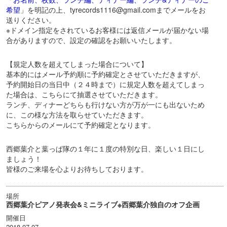
希望
」を明記の上、tyrecords1116@gmail.comまでメールをお
送りください。
※ドメイン指定をされているお客様には返信メールが届かない場
合がありますので、設定の確認をお願いいたします。
【規定人数を超えてしまった場合について】
基本的にはメール予約順に予約確定とさせていただきますが、
予約開始日の当日中（２４時まで）に規定人数を超えてしまっ
た場合は、こちらにて抽選させていただきます。
ランチ、ディナーどちらも行けない方が万が一にも出ないため
に、この様な方法を取らせていただきます。
こちらからのメールにて予約確定となります。
西郷葉介と葉っぱ隊の１年に１度の特別な日、楽しい１日にし
ましょう！
皆様のご来場を心よりお待ちしております。
場所
西郷葉介ピアノ発表会&ミニライブ※西郷葉介独自のオフ企画
開催日
2018-07-07