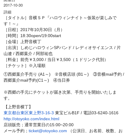
2017-10-30
詳細
［タイトル］音横ＳＰ『ハロウィンナイト～仮装が楽しみで
す！～』
［日程］2017年10月30日（月）
［時間］18:30open/19:00start
［会場］上野音横丁
［出演］しめじハロウィンSPバンド / レディオサイエンス / 片
山遼 / 西郷葉介 / 阿部祐也
［料金］前売￥3,000 / 当日￥3,500（１ドリンク代別）
［チケット］※入場順
①西郷葉介手売り (A1～) ②音横店頭 (B1～) ③音横mail予約 /
西郷葉介mail予約(C1～) ④当日券
※西郷の手元にチケットが届き次第、手売りを開始いたしま
す。
【上野音横丁】
東京都台東区東上野3-16-3
東宝ビルB1F / 電話03-6240-1616
http://otoyoko.com/index.html
店頭販売；通常営業日の15:00~20:00
メール予約；
ticket@otoyoko.com
（公演日、お名前、枚数、お