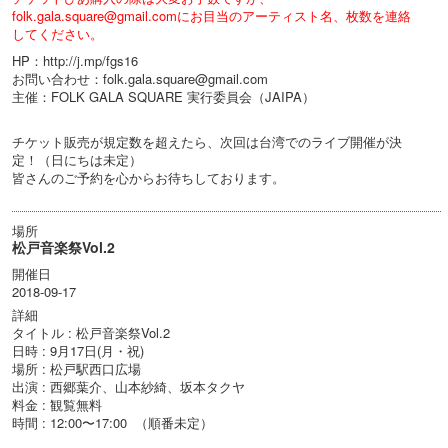
folk.gala.square@gmail.comにお目当のアーティスト名、枚数を連絡
してください。
HP：http://j.mp/fgs16
お問い合わせ：folk.gala.square@gmail.com
主催：FOLK GALA SQUARE 実行委員会（JAIPA）
チケット販売が規定数を超えたら、次回は台湾でのライブ開催が決
定！（日にちは未定）
皆さんのご予約を心からお待ちしております。
場所
松戸音楽祭Vol.2
開催日
2018-09-17
詳細
タイトル : 松戸音楽祭Vol.2
日時 : 9月17日(月・祝)
場所 : 松戸駅西口広場
出演 : 西郷葉介、山本紗綺、坂本タクヤ
料金 : 観覧無料
時間 : 12:00〜17:00 （順番未定）