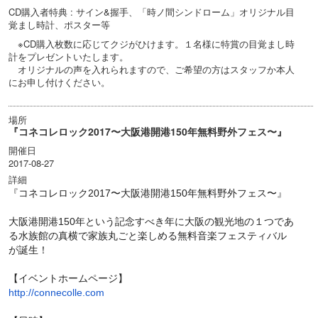
CD購入者特典 : サイン&握手、「時ノ間シンドローム」オリジナル目
覚まし時計、ポスター等
※CD購入枚数に応じてクジがひけます。１名様に特賞の目覚まし時
計をプレゼントいたします。
オリジナルの声を入れられますので、ご希望の方はスタッフか本人
にお申し付けください。
場所
『コネコレロック2017〜大阪港開港150年無料野外フェス〜』
開催日
2017-08-27
詳細
『コネコレロック2017〜大阪港開港150年無料野外フェス〜』
大阪港開港150年という記念すべき年に大阪の観光地の１つであ
る水族館の真横で家族丸ごと楽しめる無料音楽フェスティバル
が誕生！
【イベントホームページ】
http://connecolle.com