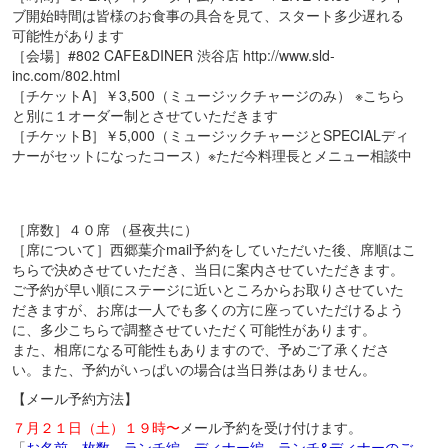
ブ開始時間は皆様のお食事の具合を見て、スタート多少遅れる
可能性があります
［会場］#802 CAFE&DINER 渋谷店 http://www.sld-
inc.com/802.html
［チケットA］￥3,500（ミュージックチャージのみ） ※こちら
と別に１オーダー制とさせていただきます
［チケットB］￥5,000（ミュージックチャージとSPECIALディ
ナーがセットになったコース）※ただ今料理長とメニュー相談中
［席数］４０席 （昼夜共に）
［席について］西郷葉介mail予約をしていただいた後、席順はこ
ちらで決めさせていただき、当日に案内させていただきます。
ご予約が早い順にステージに近いところからお取りさせていた
だきますが、お席は一人でも多くの方に座っていただけるよう
に、多少こちらで調整させていただく可能性があります。
また、相席になる可能性もありますので、予めご了承くださ
い。また、予約がいっぱいの場合は当日券はありません。
【メール予約方法】
７月２１日（土）１９時〜
メール予約を受け付けます。
「
お名前、枚数、ランチ編、ディナー編、ランチ&ディナーのご