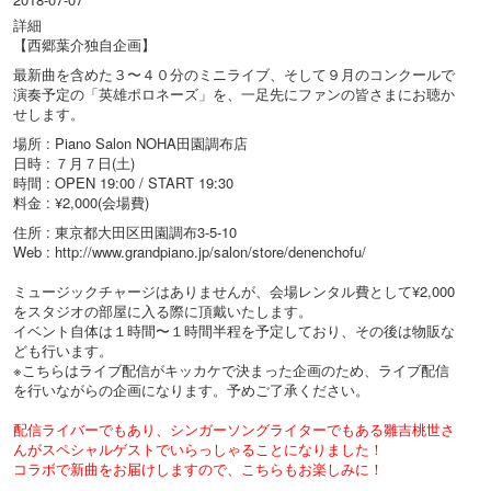
詳細
【西郷葉介独自企画】
最新曲を含めた３〜４０分のミニライブ、そして９月のコンクールで
演奏予定の「英雄ポロネーズ」を、一足先にファンの皆さまにお聴か
せします。
場所 : Piano Salon NOHA田園調布店
日時 : ７月７日(土)
時間 : OPEN 19:00 / START 19:30
料金 : ¥2,000(会場費)
住所 : 東京都大田区田園調布3-5-10
Web : http://www.grandpiano.jp/salon/store/denenchofu/
ミュージックチャージはありませんが、会場レンタル費として¥2,000
をスタジオの部屋に入る際に頂戴いたします。
イベント自体は１時間〜１時間半程を予定しており、その後は物販な
ども行います。
※こちらはライブ配信がキッカケで決まった企画のため、ライブ配信
を行いながらの企画になります。予めご了承ください。
配信ライバーでもあり、シンガーソングライターでもある雛吉桃世さ
んがスペシャルゲストでいらっしゃることになりました！
コラボで新曲をお届けしますので、こちらもお楽しみに！