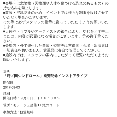
■会場へは危険物（刃物類や人体を傷つける恐れのあるもの）の
持ち込みを禁止します。
■事故・混乱防止のため、イベントでは様々な制限を設けさせて
いただく場合がございます。
その際は必ずスタッフの指示に従っていただくようお願いいた
します。
■天候やトラブルやアーティストの都合により、やむをえず中止
または、内容が変更になる場合がございます。予め御了承くだ
さい。
■会場内・外で発生した事故・盗難等は主催者・会場・出演者は
一切責任を負いません。貴重品は各自で管理してください。
■施設内では、スタッフの案内にしたがって観覧いただくようお
願いいたします。
場所
「時ノ間シンドローム」発売記念インストアライブ
開催日
2017-09-03
詳細
開催日時 : ９月３日(日) １６ : ００〜
場所 : モラージュ菖蒲１F滝のコート
参加方法 : 観覧無料