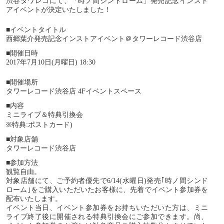
渋谷タワレコにて、「時ノ間シンドローム」発売記念インスト
アイベントが決定いたしました！
■イベントタイトル
西郷葉介発売記念インストアイベント＠タワーレコード渋谷店
■開催日時
20
17
年7月
10
日(月
曜日
)
18
:
30
■開催場所
タワーレコード渋谷店
4
Fイベントスペース
■内容
ミニライブ＆特典引換会
※
特典
:
ポストカード
)
■
対象店舗
タワーレコード渋谷店
■
参加方法
観覧自由。
対象店舗にて、ご予約者優先で
6/14(
水曜日
)
発売｢時ノ間シンド
ローム｣をご購入いただいたお客様に、先着でイベント参加券を
配布いたします。
イベント当日、イベント参加券をお持ちいただいた方は、ミニ
ライブ終了後に開催される特典引換会にご参加できます。尚、