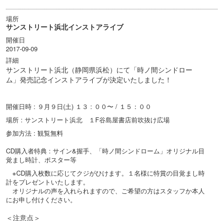
場所
サンストリート浜北インストアライブ
開催日
2017-09-09
詳細
サンストリート浜北（静岡県浜松）にて「時ノ間シンドロー
ム」発売記念インストアライブが決定いたしました！
開催日時 : ９月９日(土) １３ : ００〜 / １５：００
場所 : サンストリート浜北 １F谷島屋書店前吹抜け広場
参加方法 : 観覧無料
CD購入者特典 : サイン&握手、「時ノ間シンドローム」オリジナル目
覚まし時計、ポスター等
※CD購入枚数に応じてクジがひけます。１名様に特賞の目覚まし時
計をプレゼントいたします。
オリジナルの声を入れられますので、ご希望の方はスタッフか本人
にお申し付けください。
＜注意点＞