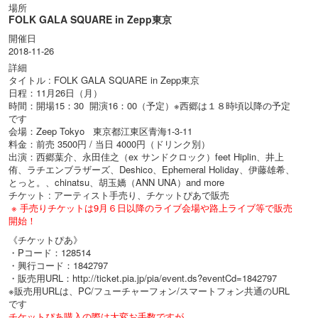
場所
FOLK GALA SQUARE in Zepp東京
開催日
2018-11-26
詳細
タイトル : FOLK GALA SQUARE in Zepp東京
日程：11月26日（月）
時間：開場15：30 開演16：00（予定）※西郷は１８時頃以降の予定
です
会場：Zeep Tokyo 東京都江東区青海1-3-11
料金：前売 3500円 / 当日 4000円（ドリンク別）
出演：西郷葉介、永田佳之（ex サンドクロック）feet Hiplin、井上
侑、ラチエンブラザーズ、Deshico、Ephemeral Holiday、伊藤雄希、
とっと。、chinatsu、胡玉嬌（ANN UNA）and more
チケット : アーティスト手売り、チケットぴあで販売
※ 手売りチケットは9月６日以降のライブ会場や路上ライブ等で販売
開始！
《チケットぴあ》
・Pコード：128514
・興行コード：1842797
・販売用URL：http://ticket.pia.jp/pia/event.ds?eventCd=1842797
※販売用URLは、PC/フューチャーフォン/スマートフォン共通のURL
です
チケットぴあ購入の際は大変お手数ですが、