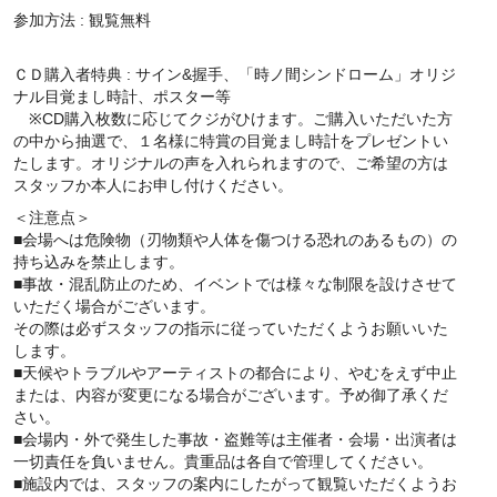
参加方法 : 観覧無料
ＣＤ購入者特典 : サイン&握手、「時ノ間シンドローム」オリジ
ナル目覚まし時計、ポスター等
※CD購入枚数に応じてクジがひけます。ご購入いただいた方
の中から抽選で、１名様に特賞の目覚まし時計をプレゼントい
たします。オリジナルの声を入れられますので、ご希望の方は
スタッフか本人にお申し付けください。
＜注意点＞
■会場へは危険物（刃物類や人体を傷つける恐れのあるもの）の
持ち込みを禁止します。
■事故・混乱防止のため、イベントでは様々な制限を設けさせて
いただく場合がございます。
その際は必ずスタッフの指示に従っていただくようお願いいた
します。
■天候やトラブルやアーティストの都合により、やむをえず中止
または、内容が変更になる場合がございます。予め御了承くだ
さい。
■会場内・外で発生した事故・盗難等は主催者・会場・出演者は
一切責任を負いません。貴重品は各自で管理してください。
■施設内では、スタッフの案内にしたがって観覧いただくようお