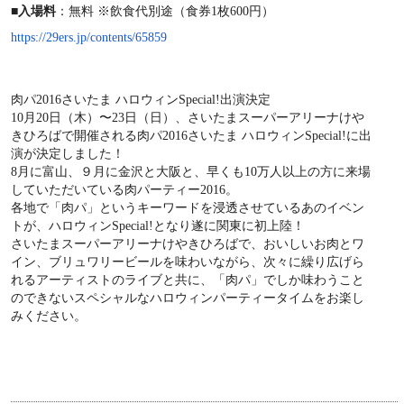
■入場料
：無料 ※飲食代別途（食券
1
枚
600
円）
https://29ers.jp/contents/65859
肉パ2016さいたま ハロウィンSpecial!出演決定
10月20日（木）〜23日（日）、さいたまスーパーアリーナけや
きひろばで開催される肉パ2016さいたま ハロウィンSpecial!に出
演が決定しました！
8
月に富山、９月に金沢と大阪と、早くも
10
万人以上の方に来場
していただいている肉パーティー
2016
。
各地で「肉パ」というキーワードを浸透させているあのイベン
トが、ハロウィンSpecial!となり遂に関東に初上陸！
さいたまスーパーアリーナけやきひろばで、おいしいお肉とワ
イン、ブリュワリービールを味わいながら、次々に繰り広げら
れるアーティストのライブと共に、「肉パ」でしか味わうこと
のできないスペシャルなハロウィンパーティータイムをお楽し
みください。