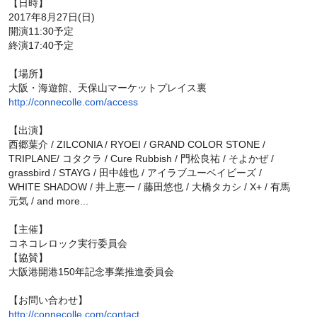
【日時】
2017年8月27日(日)
開演11:30予定
終演17:40予定
【場所】
大阪・海遊館、天保山マーケットプレイス裏
http://connecolle.com/access
【出演】
西郷葉介 / ZILCONIA / RYOEI / GRAND COLOR STONE /
TRIPLANE/ コタクラ / Cure Rubbish / 門松良祐 / そよかぜ /
grassbird / STAYG / 田中雄也 / アイラブユーベイビーズ /
WHITE SHADOW / 井上恵一 / 藤田悠也 / 大橋タカシ / X+ / 有馬
元気 / and more...
【主催】
コネコレロック実行委員会
【協賛】
大阪港開港150年記念事業推進委員会
【お問い合わせ】
http://connecolle.com/contact