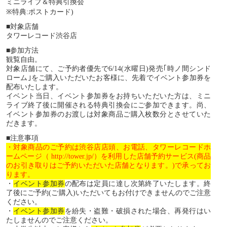
ミニライブ＆特典引換会
※
特典
:
ポストカード
)
■
対象店舗
タワーレコード渋谷店
■
参加方法
観覧自由。
対象店舗にて、ご予約者優先で
6/14(
水曜日
)
発売｢時ノ間シンド
ローム｣をご購入いただいたお客様に、先着でイベント参加券を
配布いたします。
イベント当日、イベント参加券をお持ちいただいた方は、ミニ
ライブ終了後に開催される特典引換会にご参加できます。尚、
イベント参加券のお渡しは対象商品ご購入枚数分とさせていた
だきます。
■注意事項
・対象商品のご予約は渋谷店店頭、お電話、タワーレコードホ
ームページ（ http://tower.jp/）を利用した店舗予約サービス(商品
のお引き取りはご予約いただいた店舗となります。)で承ってお
ります。
・
イベント参加券
の配布は定員に達し次第終了いたします。終
了後にご予約(ご購入)いただいてもお付けできませんのでご注意
ください。
・
イベント参加券
を紛失・盗難・破損された場合、再発行はい
たしませんのでご注意ください。