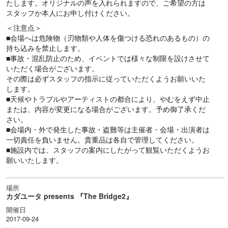
たします。オリジナルの声を入れられますので、ご希望の方は
スタッフか本人にお申し付けください。
＜注意点＞
■会場へは危険物（刃物類や人体を傷つける恐れのあるもの）の
持ち込みを禁止します。
■事故・混乱防止のため、イベントでは様々な制限を設けさせて
いただく場合がございます。
その際は必ずスタッフの指示に従っていただくようお願いいた
します。
■天候やトラブルやアーティストの都合により、やむをえず中止
または、内容が変更になる場合がございます。予め御了承くだ
さい。
■会場内・外で発生した事故・盗難等は主催者・会場・出演者は
一切責任を負いません。貴重品は各自で管理してください。
■施設内では、スタッフの案内にしたがって観覧いただくようお
願いいたします。
場所
カダユータ presents 『The Bridge2』
開催日
2017-09-24