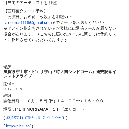
目当てのアーティストを明記）
【西郷葉介メール予約】
「公演日、お名前、枚数」を明記の上、
tyrecords1116@gmail.com
までメールをお送りください。
※ドメイン指定をされているお客様には返信メールが届かない
場合があります。（こちらに届いたメールに関しては予約リス
トに反映させていただいております）
場所
滋賀県守山市・ピエリ守山『時ノ間シンドローム』発売記念イ
ンストアライブ
開催日
2017-10-15
詳細
開催日時 : １０月１５日 (日) １４ : ００〜 / １６：００
場所 : PIERI MORIYAMA・１Ｆピエリコート
(
滋賀県守山市今浜町２６２０−５
)
(
http://pieri.sc/
)