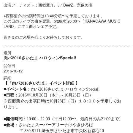
出演アーティスト：西郷葉介、J☆Dee'Z、宗像美樹
※西郷葉介の出演時間は13:40分頃〜を予定しております。
この日のライブの曲を翌週、6/28(水)26:00〜「KANAGAWA MUSIC
LAND」にて１曲オンエア予定。
皆さまのご来場を心よりお待ちしております。
場所
肉パ2016さいたま ハロウィンSpecial!
開催日
2016-10-12
詳細
【「肉パ
2016
さいたま」イベント詳細 】
■イベント名
：肉パ
2016
さいたま ハロウィン
Special!
■日程
：
2016
年
10
月
20
日（木）～
10
月
23
日（日）
※西郷葉介の出演日時は10月23日（日）１８:００を予定してお
ります。
■開催時間
：
10:00
～
22:00
（平日
12:00
〜、最終日のみ
21:00
まで）
■会場
：さいたまスーパーアリーナけやきひろば
〒
330-9111
埼玉県さいたま市中央区新都心
10