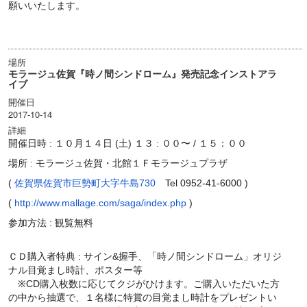
願いいたします。
場所
モラージュ佐賀『時ノ間シンドローム』発売記念インストアラ
イブ
開催日
2017-10-14
詳細
開催日時 : １０月１４日 (土) １３ : ００〜 / １５：００
場所 : モラージュ佐賀・北館１Ｆモラージュプラザ
(
佐賀県佐賀市巨勢町大字牛島730
Tel 0952-41-6000 )
(
http://www.mallage.com/saga/index.php
)
参加方法 : 観覧無料
ＣＤ購入者特典 : サイン&握手、「時ノ間シンドローム」オリジ
ナル目覚まし時計、ポスター等
※CD購入枚数に応じてクジがひけます。ご購入いただいた方
の中から抽選で、１名様に特賞の目覚まし時計をプレゼントい