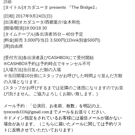
詳細
[タイトル]オカダユータ presents 『The Bridge2』
[日程] 2017年9月24日(日)
[出演者]オカダユータ/西郷葉介/金木和也
[開場/開演]18:00/18:30
[タイムテーブル]各出演者35分～40分予定
[料金]前売 3,000円/当日 3,500円(1Drink別途500円)
[席]自由席
[受付方法]各出演者及び
CASHBOX
にて受付開始
※
CASHBOX
予約は予約時点でキャンセル不可
[入場方法]当日並んだ順の入場
※
当日開場10分前にスタッフがお呼びした時間より並んだ方順
の入
場となります。
(
スタッフがお呼びするまでは近隣のご迷惑になりますのでお並
び頂
けません。ご協力よろしくお願い致します。)
メール予約 :
「公演日、お名前、枚数」を明記の上、
tyrecords1116@gmail.comまでメールをお送りください。
※ドメイン指定をされているお客様には返信メールが届かない
場合があります。（こちらに届いたメールに関しては予約リス
トに反映させていただいております）