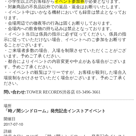
・小学生以上のお客様から
イベント参加券
が必要となります。
・対象商品の不良品以外での返品・返金はお断りいたします。
・イベント中はいかなる機材においても録音は禁止となってお
ります。
・会場周辺での徹夜等の行為は固くお断りしております。
・会場内への飲食物の持ち込みは禁止となっております。
・イベント当日は係員の指示に必ず従ってください。係員の指
示に従っていただけない場合、イベントへのご参加をお断りす
ることがございます。
・ご来場者多数の場合、入場を制限させていただくことがござ
います。予めご了承ください。
・都合によりイベントの内容変更や中止がある場合がございま
す。予めご了承ください。
・・イベントの観覧はフリーですが、お客様が殺到した場合入
場規制をかけさせていただく場合がございます。予めご了承く
ださい。
問い合わせ:
TOWER RECORDS渋谷店 03-3496-3661
場所
「時ノ間シンドローム」発売記念インストアイベント
開催日
2017-07-10
詳細