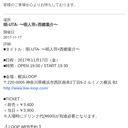
皆様のご来場を心よりお待ちしております。
場所
唄-UTA- 〜唄人羽×西郷葉介〜
開催日
2017-11-17
詳細
■タイトル：唄-UTA- 〜唄人羽×西郷葉介〜
■日程：2017年11月17日（金）
■時間：OPEN 19:00 / START 19:30
■会場：横浜LOOP
〒220-0005 神奈川県横浜市西区南幸2丁目6-2 ルミノス横浜 B2
http://www.live-loop.com/
■TICKET：
＜前売＞￥3,400
＜当日＞￥3,900
※入場時にドリンク代(¥600)が別途必要となります。
【 LOOP WEB予約 】